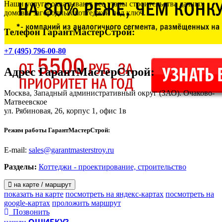
Наши услуги охватывают все этапы строительства дачных
домов и загородных коттеджей под ключ.
Телефон ГарантМастерСтрой:
+7 (495) 796-00-80
Адрес
ГарантМастерСтрой
:
Москва, Западный административный округ (ЗАО). Очаково-
Матвеевское
ул. Рябиновая, 26, корпус 1
, офис 1в
Режим работы ГарантМастерСтрой:
E-mail:
sales@garantmasterstroy.ru
Разделы:
Коттеджи - проектирование, строительство
на карте / маршрут
показать на карте
посмотреть на яндекс-картах
посмотреть на
google-картах
проложить маршрут
Позвонить
ОШИБКУ?