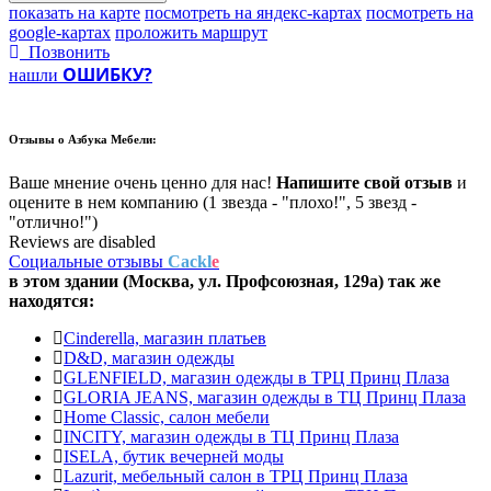
показать на карте
посмотреть на яндекс-картах
посмотреть на
google-картах
проложить маршрут
Позвонить
ОШИБКУ?
нашли
Отзывы о
Азбука Мебели:
Ваше мнение очень ценно для нас!
Напишите свой отзыв
и
оцените в нем компанию (1 звезда - "плохо!", 5 звезд -
"отлично!")
Reviews are disabled
Социальные отзывы
Cackl
e
в этом здании (Москва,
ул. Профсоюзная, 129а
) так же
находятся:
Cinderella, магазин платьев
D&D, магазин одежды
GLENFIELD, магазин одежды в ТРЦ Принц Плаза
GLORIA JEANS, магазин одежды в ТЦ Принц Плаза
Home Classic, салон мебели
INCITY, магазин одежды в ТЦ Принц Плаза
ISELA, бутик вечерней моды
Lazurit, мебельный салон в ТРЦ Принц Плаза