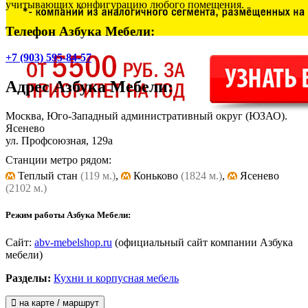
учитывающих конфигурацию любого помещения.
Телефон Азбука Мебели:
+7 (903) 595-84-57
Адрес
Азбука Мебели
:
Москва, Юго-Западный административный округ (ЮЗАО).
Ясенево
ул. Профсоюзная, 129а
Станции метро рядом:
Теплый стан
(119 м.)
,
Коньково
(1824 м.)
,
Ясенево
(2102 м.)
Режим работы Азбука Мебели:
Сайт:
abv-mebelshop.ru
(официальный сайт компании Азбука
мебели)
Разделы:
Кухни и корпусная мебель
на карте / маршрут