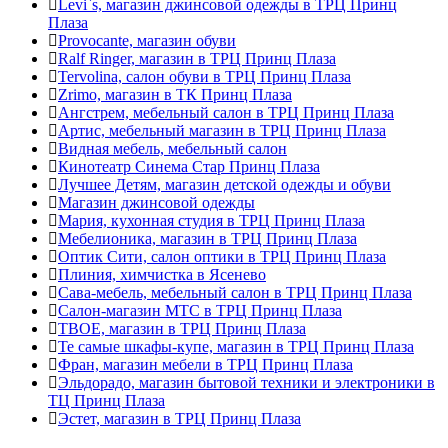
Levi`s, магазин джинсовой одежды в ТРЦ Принц
Плаза
Provocante, магазин обуви
Ralf Ringer, магазин в ТРЦ Принц Плаза
Tervolina, салон обуви в ТРЦ Принц Плаза
Zrimo, магазин в ТК Принц Плаза
Ангстрем, мебельный салон в ТРЦ Принц Плаза
Артис, мебельный магазин в ТРЦ Принц Плаза
Видная мебель, мебельный салон
Кинотеатр Синема Стар Принц Плаза
Лучшее Детям, магазин детской одежды и обуви
Магазин джинсовой одежды
Мария, кухонная студия в ТРЦ Принц Плаза
Мебелионика, магазин в ТРЦ Принц Плаза
Оптик Сити, салон оптики в ТРЦ Принц Плаза
Плиния, химчистка в Ясенево
Сава-мебель, мебельный салон в ТРЦ Принц Плаза
Салон-магазин МТС в ТРЦ Принц Плаза
ТВОЕ, магазин в ТРЦ Принц Плаза
Те самые шкафы-купе, магазин в ТРЦ Принц Плаза
Фран, магазин мебели в ТРЦ Принц Плаза
Эльдорадо, магазин бытовой техники и электроники в
ТЦ Принц Плаза
Эстет, магазин в ТРЦ Принц Плаза