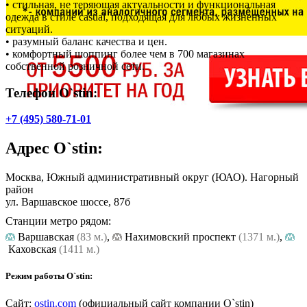
• стильная, не теряющая актуальности и функциональная
одежда в стиле casual, подходящая для любых жизненных
ситуаций.
• разумный баланс качества и цен.
• комфортный шоппинг более чем в 700 магазинах
собственной розничной сети.
Телефон O`stin:
+7 (495) 580-71-01
Адрес
O`stin
:
Москва, Южный административный округ (ЮАО). Нагорный
район
ул. Варшавское шоссе, 87б
Станции метро рядом:
Варшавская
(83 м.)
,
Нахимовский проспект
(1371 м.)
,
Каховская
(1411 м.)
Режим работы O`stin:
Сайт:
ostin.com
(официальный сайт компании O`stin)