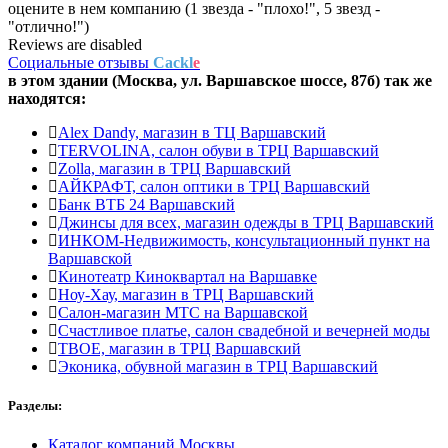
оцените в нем компанию (1 звезда - "плохо!", 5 звезд -
"отлично!")
Reviews are disabled
Социальные отзывы
Cackl
e
в этом здании (Москва,
ул. Варшавское шоссе, 87б
) так же
находятся:
Alex Dandy, магазин в ТЦ Варшавский
TERVOLINA, салон обуви в ТРЦ Варшавский
Zolla, магазин в ТРЦ Варшавский
АЙКРАФТ, салон оптики в ТРЦ Варшавский
Банк ВТБ 24 Варшавский
Джинсы для всех, магазин одежды в ТРЦ Варшавский
ИНКОМ-Недвижимость, консультационный пункт на
Варшавской
Кинотеатр Киноквартал на Варшавке
Ноу-Хау, магазин в ТРЦ Варшавский
Салон-магазин МТС на Варшавской
Счастливое платье, салон свадебной и вечерней моды
ТВОЕ, магазин в ТРЦ Варшавский
Эконика, обувной магазин в ТРЦ Варшавский
Разделы:
Каталог компаний Москвы