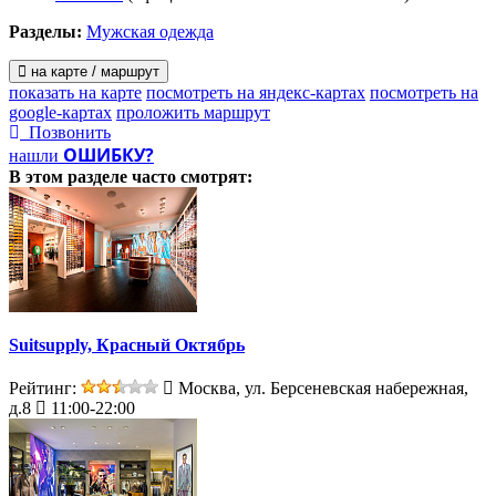
Разделы:
Мужская одежда
на карте / маршрут
показать на карте
посмотреть на яндекс-картах
посмотреть на
google-картах
проложить маршрут
Позвонить
ОШИБКУ?
нашли
В этом разделе
часто смотрят:
Suitsupply, Красный Октябрь
Рейтинг:
Москва, ул. Берсеневская набережная,
д.8
11:00-22:00