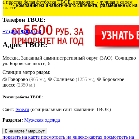
а простая белая футболка ТВОЕ, возможно, - лучшая в своем
классе.
Телефон ТВОЕ:
+7 (495) 980-20-53
Адрес
ТВОЕ
:
Москва, Западный административный округ (ЗАО). Солнцево
ул. Боровское шоссе, 6
Станции метро рядом:
Говорово
(965 м.)
,
Солнцево
(1255 м.)
,
Боровское
шоссе
(2350 м.)
Режим работы ТВОЕ:
Сайт:
tvoe.ru
(официальный сайт компании ТВОЕ)
Разделы:
Мужская одежда
на карте / маршрут
показать на карте
посмотреть на яндекс-картах
посмотреть на