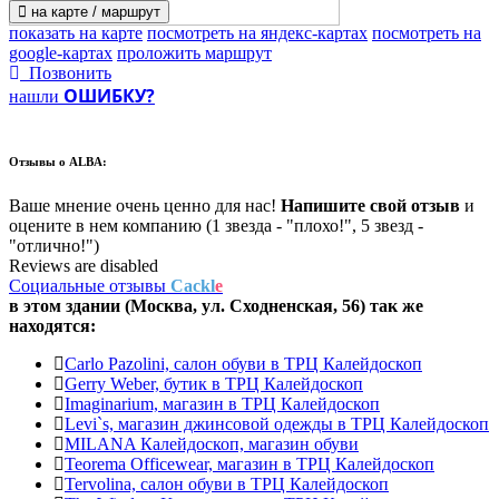
на карте / маршрут
показать на карте
посмотреть на яндекс-картах
посмотреть на
google-картах
проложить маршрут
Позвонить
ОШИБКУ?
нашли
Отзывы о
ALBA:
Ваше мнение очень ценно для нас!
Напишите свой отзыв
и
оцените в нем компанию (1 звезда - "плохо!", 5 звезд -
"отлично!")
Reviews are disabled
Социальные отзывы
Cackl
e
в этом здании (Москва,
ул. Сходненская, 56
) так же
находятся:
Carlo Pazolini, салон обуви в ТРЦ Калейдоскоп
Gerry Weber, бутик в ТРЦ Калейдоскоп
Imaginarium, магазин в ТРЦ Калейдоскоп
Levi`s, магазин джинсовой одежды в ТРЦ Калейдоскоп
MILANA Калейдоскоп, магазин обуви
Teorema Officewear, магазин в ТРЦ Калейдоскоп
Tervolina, салон обуви в ТРЦ Калейдоскоп