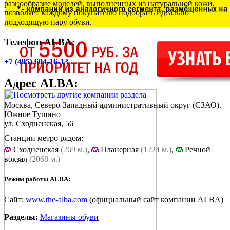
разнообразие моделей, выполненных из натуральной кожи,
позволяет каждому покупателю подобрать идеально
подходящую пару обуви.
Телефон ALBA:
+7 (495) 604-16-13
Адрес
ALBA
:
Москва, Северо-Западный административный округ (СЗАО).
Южное Тушино
ул. Сходненская, 56
Станции метро рядом:
Cходненская
(269 м.)
,
Планерная
(1224 м.)
,
Речной
вокзал
(2068 м.)
Режим работы ALBA:
Сайт:
www.the-alba.com
(официальный сайт компании ALBA)
Разделы:
Магазины обуви