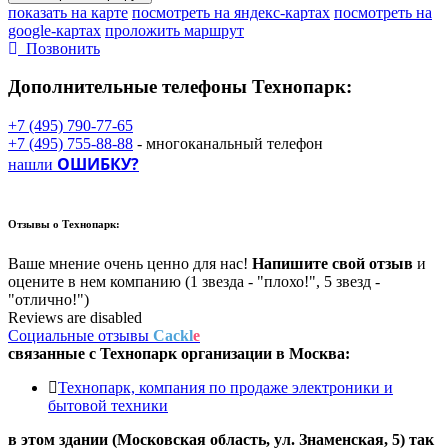
показать на карте
посмотреть на яндекс-картах
посмотреть на
google-картах
проложить маршрут
Позвонить
Дополнительные телефоны
Технопарк:
+7 (495) 790-77-65
+7 (495) 755-88-88
- многоканальный телефон
ОШИБКУ?
нашли
Отзывы о
Технопарк:
Ваше мнение очень ценно для нас!
Напишите свой отзыв
и
оцените в нем компанию (1 звезда - "плохо!", 5 звезд -
"отлично!")
Reviews are disabled
Социальные отзывы
Cackl
e
связанные с
Технопарк
организации в
Москва:
Технопарк, компания по продаже электроники и
бытовой техники
в этом здании (Московская область,
ул. Знаменская, 5
) так