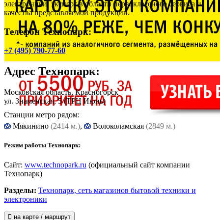
электроники, эксперт в области первоклассного сервиса и
качества представляемой продукции.
Телефон Технопарк:
+7 (495) 790-77-60
Адрес
Технопарк
:
Московская область, Красногорск
ул. Знаменская, 5
(ТРЦ Июнь)
Станции метро рядом:
Мякинино
(2414 м.)
,
Волоколамская
(2849 м.)
Режим работы Технопарк:
Сайт:
www.technopark.ru
(официальный сайт компании
Технопарк)
Разделы:
Технопарк, сеть магазинов бытовой техники и
электроники
на карте / маршрут