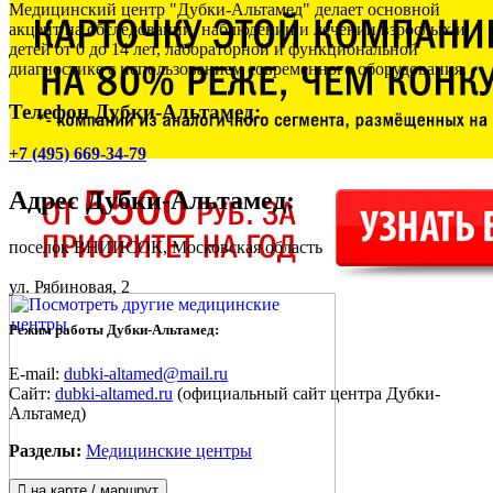
Медицинский центр "Дубки-Альтамед" делает основной
акцент на обследовании, наблюдении и лечении взрослых и
детей от 0 до 14 лет, лабораторной и функциональной
диагностике с использованием современного оборудования.
Телефон Дубки-Альтамед:
+7 (495) 669-34-79
Адрес
Дубки-Альтамед
:
поселок ВНИИСОК, Московская область
ул. Рябиновая, 2
Режим работы Дубки-Альтамед:
E-mail:
dubki-altamed@mail.ru
Сайт:
dubki-altamed.ru
(официальный сайт центра Дубки-
Альтамед)
Разделы:
Медицинские центры
на карте / маршрут