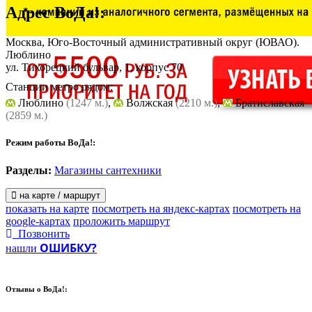
Адрес
ВоДа!
:
Москва, Юго-Восточный административный округ (ЮВАО).
Люблино
ул. Тихорецкий бульвар, 1, корпус 70
Станции метро рядом:
Люблино
(1247 м.)
,
Волжская
(2210 м.)
,
Братиславская
(2859 м.)
Режим работы ВоДа!:
Разделы:
Магазины сантехники
на карте / маршрут
показать на карте
посмотреть на яндекс-картах
посмотреть на
google-картах
проложить маршрут
Позвонить
ОШИБКУ?
нашли
Отзывы о
ВоДа!: