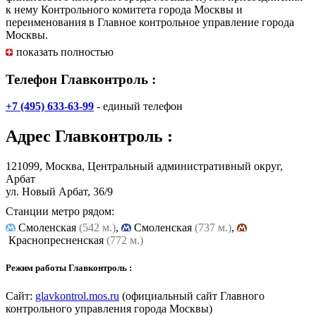
к нему Контрольного комитета города Москвы и
переименования в Главное контрольное управление города
Москвы.
показать полностью
Главное контрольное управление города Москвы является
функциональным органом исполнительной власти города
Телефон Главконтроль :
Москвы (на правах департамента), уполномоченным на
осуществление контроля за соблюдением законодательства
+7 (495) 633-63-99
- единый телефон
Российской Федерации и иных нормативных правовых актов
Российской Федерации, правовых актов города Москвы о
Адрес
Главконтроль
:
контрактной системе в сфере закупок товаров, работ, услуг
для обеспечения государственных и муниципальных нужд,
внутреннего государственного финансового контроля, а также
121099, Москва, Центральный административный округ,
осуществляющим контроль за предоставлением
Арбат
государственных услуг города Москвы, функцию оценки
ул. Новый Арбат, 36/9
эффективности и результативности деятельности отраслевых,
функциональных и территориальных органов
Станции метро рядом:
исполнительной власти города Москвы, государственных
Смоленская
(542 м.)
,
Cмоленская
(737 м.)
,
учреждений города Москвы, государственных унитарных
Краснопресненская
(772 м.)
предприятий города Москвы, функцию по организационно-
аналитическому и методическому обеспечению внутреннего
Режим работы Главконтроль :
финансового контроля и внутреннего финансового аудита,
ведомственного контроля в сфере закупок, является
Сайт:
glavkontrol.mos.ru
(официальный сайт Главного
ответственным за подготовку в установленном порядке
контрольного управления города Москвы)
докладов об осуществлении регионального государственного