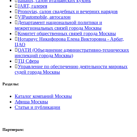
Italialux, салон итальянских кухонь
JART, галерея
Pronovias, салон свадебных и вечерних нарядов
VIPautomobile, автосалон
Департамент национальной политики и
межрегиональных связей города Москвы
Комитет общественных связей города Москвы
Нотариус Никифорова Елена Викторовна - Арбат,
ЦАО
ОАТИ (Объединение административно-технических
инспекций города Москвы)
ТЦ Сфера
Управление по обеспечению деятельности мировых
судей города Москвы
Разделы:
Каталог компаний Москвы
Афиша Москвы
Статьи и публикации
Партнерам: