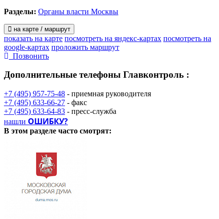
контроля (надзора).
Разделы:
Органы власти Москвы
на карте / маршрут
показать на карте
посмотреть на яндекс-картах
посмотреть на
google-картах
проложить маршрут
Позвонить
Дополнительные телефоны
Главконтроль :
+7 (495) 957-75-48
- приемная руководителя
+7 (495) 633-66-27
- факс
+7 (495) 633-64-83
- пресс-служба
ОШИБКУ?
нашли
В этом разделе
часто смотрят: