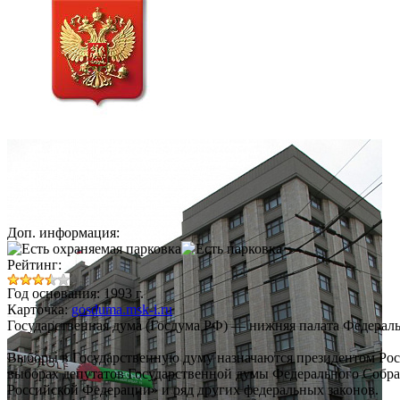
Доп. информация:
Рейтинг:
Год основания: 1993 г.
Карточка:
gosduma.msk-i.ru
Государственная дума (Госдума РФ)
— нижняя палата Федеральн
Выборы в Государственную думу назначаются президентом Рос
выборах депутатов Государственной думы Федерального Собра
Российской Федерации» и ряд других федеральных законов.