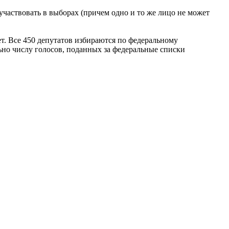
частвовать в выборах (причем одно и то же лицо не может
ет. Все 450 депутатов избираются по федеральному
но числу голосов, поданных за федеральные списки
улавочным креплениями. Номера нагрудных знаков
ия депутата, для памятного хранения.
ения по ним:
осам, поставленным Государственной думой;
ава её аудиторов;
 с федеральным конституционным законом;