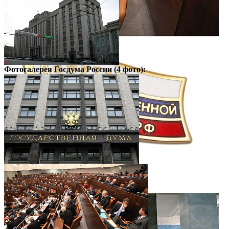
Фотогалерея
Госдума России
(4 фото):