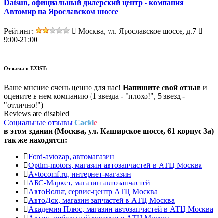
Datsun, официальный дилерский центр - компания
Автомир на Ярославском шоссе
Рейтинг:
Москва, ул. Ярославское шоссе, д.7
9:00-21:00
Отзывы о
EXIST:
Ваше мнение очень ценно для нас!
Напишите свой отзыв
и
оцените в нем компанию (1 звезда - "плохо!", 5 звезд -
"отлично!")
Reviews are disabled
Социальные отзывы
Cackl
e
в этом здании (Москва,
ул. Каширское шоссе, 61 корпус 3а
)
так же находятся:
Ford-avtozap, автомагазин
Optim-motors, магазин автозапчастей в АТЦ Москва
Аvtocomf.ru, интернет-магазин
АБС-Маркет, магазин автозапчастей
АвтоВольт, сервис-центр АТЦ Москва
АвтоДок, магазин запчастей в АТЦ Москва
Академия Плюс, магазин автозапчастей в АТЦ Москва
Артис, мебельный магазин в АТЦ Москва