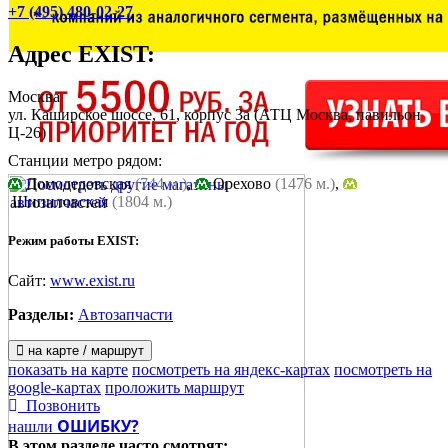
+7 (495) 480-02-27
Адрес
EXIST
:
Москва
ул. Каширское шоссе, 61, корпус 3а
(АТЦ Москва, павильон
Ц-26)
Станции метро рядом:
Домодедовская
(744 м.)
,
Орехово
(1476 м.)
,
Шипиловская
(1804 м.)
Режим работы EXIST:
Сайт:
www.exist.ru
Разделы:
Автозапчасти
на карте / маршрут
показать на карте
посмотреть на яндекс-картах
посмотреть на
google-картах
проложить маршрут
Позвонить
ОШИБКУ?
нашли
В этом разделе
часто смотрят: