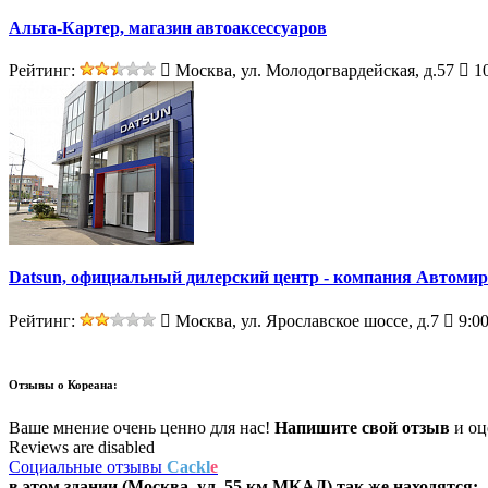
Альта-Картер, магазин автоаксессуаров
Рейтинг:
Москва, ул. Молодогвардейская, д.57
10
Datsun, официальный дилерский центр - компания Автомир
Рейтинг:
Москва, ул. Ярославское шоссе, д.7
9:00
Отзывы о
Кореана:
Ваше мнение очень ценно для нас!
Напишите свой отзыв
и оце
Reviews are disabled
Социальные отзывы
Cackl
e
в этом здании (Москва,
ул. 55 км МКАД
) так же находятся: