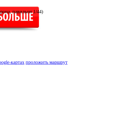
она, павильон 1/44)
oogle-картах
проложить маршрут