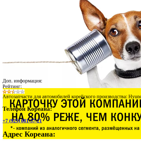
Доп. информация:
Рейтинг:
Автозапчасти для автомобилей корейского производства: Hyunda
Телефон Кореана:
+7 (925) 081-57-21
Адрес
Кореана
: