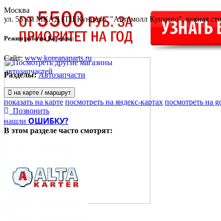
Москва
ул. 55 км МКАД
(ТЦ Кунцево, "Автомолл Кунцево", южная стор
Режим работы Кореана:
Сайт:
www.koreanaparts.ru
Разделы:
Автозапчасти
на карте / маршрут
показать на карте
посмотреть на яндекс-картах
посмотреть на g
Позвонить
ОШИБКУ?
нашли
В этом разделе
часто смотрят: