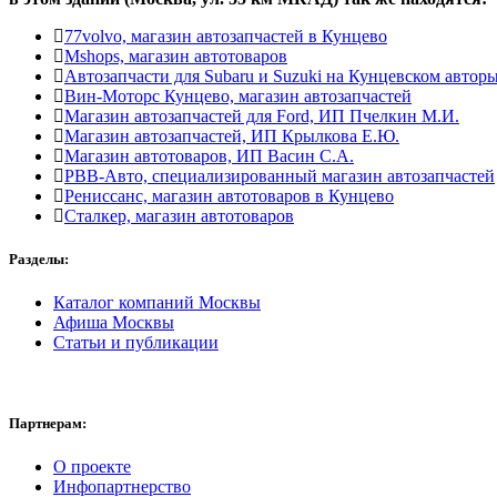
77volvo, магазин автозапчастей в Кунцево
Mshops, магазин автотоваров
Автозапчасти для Subaru и Suzuki на Кунцевском автор
Вин-Моторс Кунцево, магазин автозапчастей
Магазин автозапчастей для Ford, ИП Пчелкин М.И.
Магазин автозапчастей, ИП Крылкова Е.Ю.
Магазин автотоваров, ИП Васин С.А.
РВВ-Авто, специализированный магазин автозапчастей
Рениссанс, магазин автотоваров в Кунцево
Сталкер, магазин автотоваров
Разделы:
Каталог компаний Москвы
Афиша Москвы
Статьи и публикации
Партнерам:
О проекте
Инфопартнерство