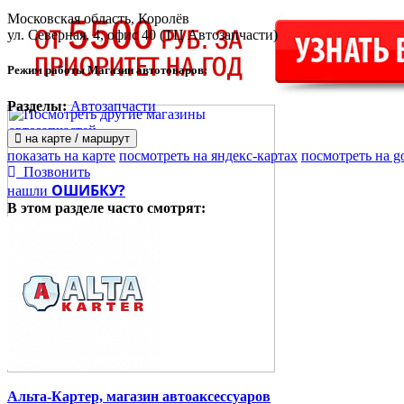
Московская область, Королёв
ул. Северная, 4
, офис 40 (ТЦ Автозапчасти)
Режим работы Магазин автотоваров:
Разделы:
Автозапчасти
на карте / маршрут
показать на карте
посмотреть на яндекс-картах
посмотреть на g
Позвонить
ОШИБКУ?
нашли
В этом разделе
часто смотрят:
Альта-Картер, магазин автоаксессуаров