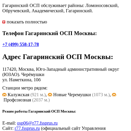
Гагаринский ОСП обслуживает районы: Ломоносовский,
Обручевский, Академический, Гагаринский.
Часы приема: вторник с 9.00 до 13.00, четверг с 13.00 до 18.00.
показать полностью
Телефон Гагаринский ОСП Москвы:
+7 (499) 558-17-78
Адрес
Гагаринский ОСП Москвы
:
117420, Москва, Юго-Западный административный округ
(ЮЗАО). Черёмушки
ул. Наметкина, 10б
Станции метро рядом:
Калужская
(921 м.)
,
Новые Черемушки
(1073 м.)
,
Профсоюзная
(2037 м.)
Режим работы Гагаринский ОСП Москвы:
E-mail:
osp06@r77.fssprus.ru
Сайт:
r77.fssprus.ru
(официальный сайт Управления