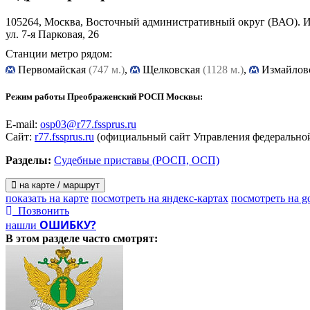
105264, Москва, Восточный административный округ (ВАО). 
ул. 7-я Парковая, 26
Станции метро рядом:
Первомайская
(747 м.)
,
Щелковская
(1128 м.)
,
Измайлов
Режим работы Преображенский РОСП Москвы:
E-mail:
osp03@r77.fssprus.ru
Сайт:
r77.fssprus.ru
(официальный сайт Управления федеральной
Разделы:
Судебные приставы (РОСП, ОСП)
на карте / маршрут
показать на карте
посмотреть на яндекс-картах
посмотреть на g
Позвонить
ОШИБКУ?
нашли
В этом разделе
часто смотрят: