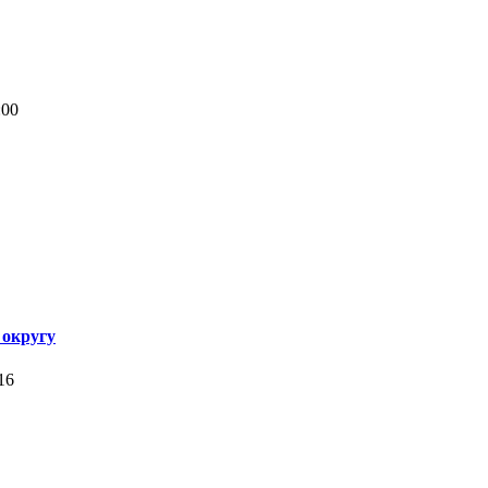
:00
 округу
16