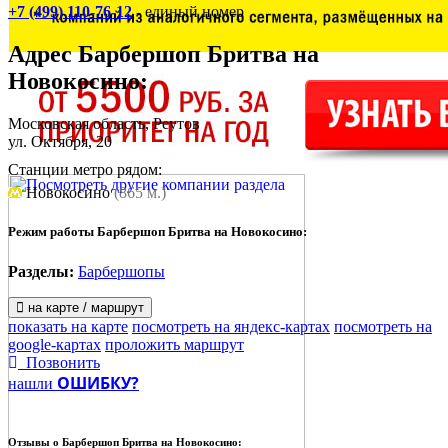
+7 (499) 110-76-12
- единый номер
Адрес
Барбершоп Бритва на
Новокосино
:
Московская область, Реутов
ул. Октября, 20
Станции метро рядом:
Новокосино
(865 м.)
Режим работы Барбершоп Бритва на Новокосино:
Разделы:
Барбершопы
на карте / маршрут
показать на карте
посмотреть на яндекс-картах
посмотреть на
google-картах
проложить маршрут
Позвонить
ОШИБКУ?
нашли
Отзывы о
Барбершоп Бритва на Новокосино: