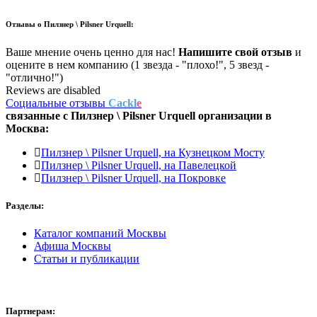
Отзывы о
Пилзнер \ Pilsner Urquell:
Ваше мнение очень ценно для нас!
Напишите свой отзыв
и
оцените в нем компанию (1 звезда - "плохо!", 5 звезд -
"отлично!")
Reviews are disabled
Социальные отзывы
Cackl
e
связанные с
Пилзнер \ Pilsner Urquell
организации в
Москва:
Пилзнер \ Pilsner Urquell, на Кузнецком Мосту
Пилзнер \ Pilsner Urquell, на Павелецкой
Пилзнер \ Pilsner Urquell, на Покровке
Разделы:
Каталог компаний Москвы
Афиша Москвы
Статьи и публикации
Партнерам: