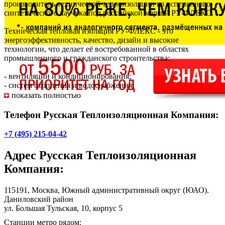
производитель технической теплоизоляции из вспененного
синтетического каучука под российской маркой РУ-ФЛЕКС.
Техническая тепловая изоляция РУ-ФЛЕКС - это
энергоэффективность, качество, дизайн и высокие
технологии, что делает её востребованной в областях
промышленного и гражданского строительства:
- вентиляции и кондиционирования;
- систем отопления и водоснабжения;
- стеновых панелях, межэтажных перекрытиях, изоляция
показать полностью
кровли;
- оборудовании ТЭЦ;
Телефон Русская Теплоизоляционная Компания:
- теплотрассах, теплораспределительныех станциях;
- холодильной технике.
+7 (495) 215-04-42
Адрес
Русская Теплоизоляционная
Компания
:
115191, Москва, Южный административный округ (ЮАО).
Даниловский район
ул. Большая Тульская, 10, корпус 5
Станции метро рядом: