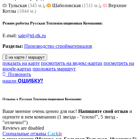
Тульская
(345 м.)
,
Шаболовская
(1511 м.)
,
Верхние
Котлы
(1844 м.)
Режим работы Русская Теплоизоляционная Компания:
E-mail:
sale@td-rtk.ru
Разделы:
Производство стройматериалов
на карте / маршрут
показать на карте
посмотреть на яндекс-картах
посмотреть на
google-картах
проложить маршрут
Позвонить
ОШИБКУ?
нашли
Отзывы о
Русская Теплоизоляционная Компания:
Ваше мнение очень ценно для нас!
Напишите свой отзыв
и
оцените в нем компанию (1 звезда - "плохо!", 5 звезд -
"отлично!")
Reviews are disabled
Социальные отзывы
Cackl
e