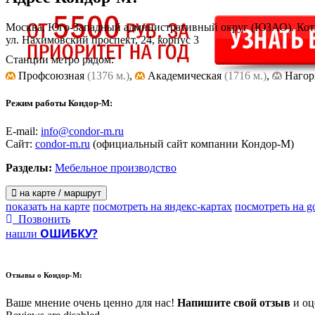
Москва, Юго-Западный административный округ (ЮЗАО). Кот
ул. Нахимовский проспект, 24, корпус 3
Станции метро рядом:
Профсоюзная
(1376 м.)
,
Академическая
(1716 м.)
,
Нагор
Режим работы Кондор-М:
E-mail:
info@condor-m.ru
Сайт:
condor-m.ru
(официальный сайт компании Кондор-М)
Разделы:
Мебельное производство
на карте / маршрут
показать на карте
посмотреть на яндекс-картах
посмотреть на g
Позвонить
ОШИБКУ?
нашли
Отзывы о
Кондор-М:
Ваше мнение очень ценно для нас!
Напишите свой отзыв
и оце