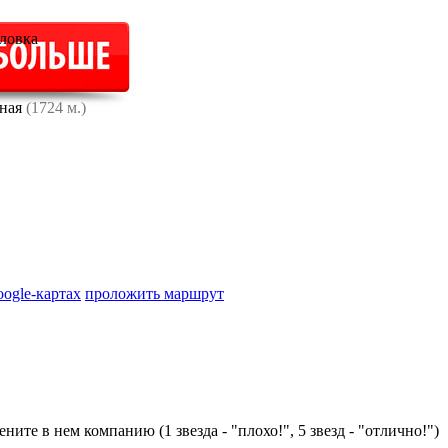
ловка
ная
(1724 м.)
oogle-картах
проложить маршрут
ните в нем компанию (1 звезда - "плохо!", 5 звезд - "отлично!")