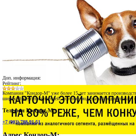
Доп. информация:
Рейтинг:
Компания "Кондор-М" уже более 15 лет занимается производст
широкий круг покупателей, поэтому модельный ряд включает в
Телефон Кондор-М:
+7 (903) 788-91-51
Адрес
Кондор-М
: