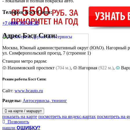
- локальная и полная покраска авто.
Телефон Бэст Сити:
+7 (499) 317-58-22
Адрес
Бэст Сити
:
Москва, Южный административный округ (ЮАО). Нагорный 
ул. Симферопольский проезд, 7
(строение 1)
Станции метро рядом:
Нахимовский проспект
(704 м.)
,
Нагорная
(922 м.)
,
Вар
Режим работы Бэст Сити:
Сайт:
www.bcauto.ru
Разделы:
Автосервисы, тюнинг
на карте / маршрут
показать на карте
посмотреть на яндекс-картах
посмотреть на g
Позвонить
ОШИБКУ?
нашли