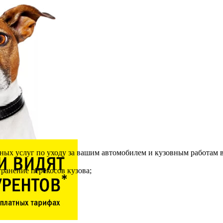
ных услуг по уходу за вашим автомобилем и кузовным работам 
транение перекосов кузова;