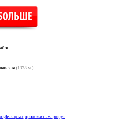
район
шавская
(1328 м.)
oogle-картах
проложить маршрут