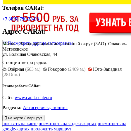
Телефон CARat:
+7 (495) 790-33-03
Адрес
CARat
:
Москва, Западный административный округ (ЗАО). Очаково-
Матвеевское
ул. Большая Очаковская, 44
Станции метро рядом:
Озёрная
(663 м.)
,
Говорово
(2469 м.)
,
Юго-Западная
(2816 м.)
Режим работы CARat:
Сайт:
www.carat-center.ru
Разделы:
Автосервисы, тюнинг
на карте / маршрут
показать на карте
посмотреть на яндекс-картах
посмотреть на
google-картах
проложить маршрут