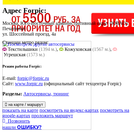
Адрес
Forpic
:
Москва, Юго-Восточный административный округ (ЮВАО).
Печатники
ул. Шоссейный проезд, 4а
Станции метро рядом:
Текстильшики
(1394 м.)
,
Кожуховская
(1567 м.)
,
Угрешская
(1573 м.)
Режим работы Forpic:
E-mail:
forpic@forpic.ru
Сайт:
www.forpic.ru
(официальный сайт техцентра Forpic)
Разделы:
Автосервисы, тюнинг
на карте / маршрут
показать на карте
посмотреть на яндекс-картах
посмотреть на
google-картах
проложить маршрут
Позвонить
ОШИБКУ?
нашли