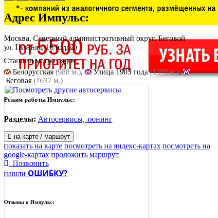
Адрес
Импульс
:
Москва, Северный административный округ, Беговой
ул. Нижняя, 16
(стр.2)
Станции метро рядом:
Белорусская
(988 м.)
,
Улица 1905 года
(1398 м.)
,
Беговая
(1637 м.)
Режим работы Импульс:
Разделы:
Автосервисы, тюнинг
на карте / маршрут
показать на карте
посмотреть на яндекс-картах
посмотреть на
google-картах
проложить маршрут
Позвонить
ОШИБКУ?
нашли
Отзывы о
Импульс: