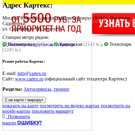
Адрес
Картекс
:
Москва, Южный административный округ (ЮАО). Нагатино-
Садовники
ул. Садовники, 11а, корпус 1
Станции метро рядом:
Коломенская
(643 м.)
,
Каширская
(2143 м.)
,
Технопарк
(2245 м.)
Режим работы Картекс:
E-mail:
info@cartex.ru
Сайт:
www.cartex.ru
(официальный сайт техцентра Картекс)
Разделы:
Автосервисы, тюнинг
на карте / маршрут
показать на карте
посмотреть на яндекс-картах
посмотреть на
google-картах
проложить маршрут
Позвонить
ОШИБКУ?
нашли