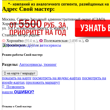
Адрес
Свой мастер
:
Москва, Северо-Западный административный округ (СЗАО).
Хорошёво-Мнёвники
ул. 3-й Силикатный проезд, 6, корпус 1
Станции метро рядом:
Хорошёво
(914 м.)
,
Полежаевская
(1498 м.)
,
Хорошёвская
(1511 м.)
Режим работы Свой мастер:
Разделы:
Автосервисы, тюнинг
на карте / маршрут
показать на карте
посмотреть на яндекс-картах
посмотреть на
google-картах
проложить маршрут
Позвонить
ОШИБКУ?
нашли
Отзывы о
Свой мастер: