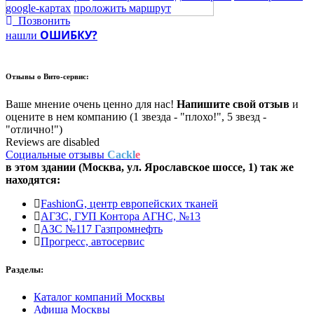
google-картах
проложить маршрут
Позвонить
ОШИБКУ?
нашли
Отзывы о
Вито-сервис:
Ваше мнение очень ценно для нас!
Напишите свой отзыв
и
оцените в нем компанию (1 звезда - "плохо!", 5 звезд -
"отлично!")
Reviews are disabled
Социальные отзывы
Cackl
e
в этом здании (Москва,
ул. Ярославское шоссе, 1
) так же
находятся:
FashionG, центр европейских тканей
АГЗС, ГУП Контора АГНС, №13
АЗС №117 Газпромнефть
Прогресс, автосервис
Разделы:
Каталог компаний Москвы
Афиша Москвы