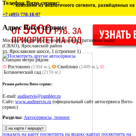
Телефон Вито-сервис:
+7 (495) 778-18-97
Адрес
Вито-сервис
:
Москва, Северо-Восточный административный округ
(СВАО), Ярославский район
ул. Ярославское шоссе, 1
(строение 1)
Станции метро рядом:
Ростокино
(1304 м.)
,
Cвиблово
(1409 м.)
,
Ботанический сад
(2159 м.)
Режим работы Вито-сервис:
E-mail:
audiservis@rambler.ru
Сайт:
www.audiservis.ru
(официальный сайт автосервиса Вито-
сервис)
Разделы:
Автосервисы, тюнинг
на карте / маршрут
показать на карте
посмотреть на яндекс-картах
посмотреть на