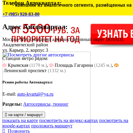
Телефон Автоквартал:
+7 (985) 920-83-80
Адрес
Автоквартал
:
Москва, Юго-Западный административный округ (ЮЗАО).
Академический район
ул. Карьер, 2, корпус 3
Станции метро рядом:
Крымская
(1179 м.)
,
Площадь Гагарина
(1245 м.)
,
Ленинский проспект
(1332 м.)
Режим работы Автоквартал:
E-mail:
auto-kvartal@ya.ru
Разделы:
Автосервисы, тюнинг
на карте / маршрут
показать на карте
посмотреть на яндекс-картах
посмотреть на
google-картах
проложить маршрут
Позвонить