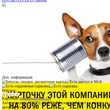
ПОСМОТРЕТЬ ОТЗЫВЫ
Доп. информация:
Рейтинг:
Карточка:
nordavto24.msk-i.ru
Автотехсервис "НОРД АВТО" (Москва) работает на рынке
автоуслуг уже 15 лет.