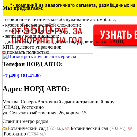
Мы предлагаем:
- сервисное и техническое обслуживание автомобиля;
- кузовной ремонт любой сложности;
- компьютерную диагностику;
- заправку кондиционеров;
- диагностику и ремонт двигателя, ходовой части, АКПП,
КПП, рулевого управления;
показать полностью
- шиномонтаж и балансировку колес;
- ремонт электрооборудования.
Телефон НОРД АВТО:
+7 (499) 181-41-80
Адрес
НОРД АВТО
:
Москва, Северо-Восточный административный округ
(СВАО), Ростокино
ул. Сельскохозяйственная, 26, корпус 15
Станции метро рядом:
Ботанический сад
(555 м.)
,
Ботанический сад
(702 м.)
,
Ростокино
(1754 м.)