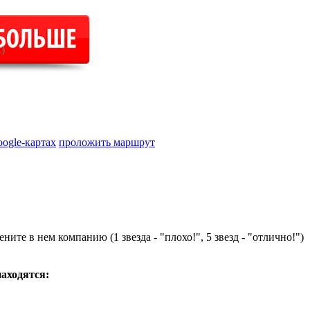
.)
oogle-картах
проложить маршрут
ните в нем компанию (1 звезда - "плохо!", 5 звезд - "отлично!")
находятся: