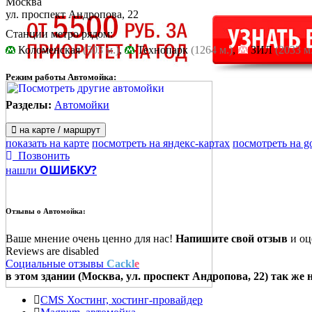
Москва
ул. проспект Андропова, 22
Станции метро рядом:
Коломенская
(503 м.)
,
Технопарк
(1264 м.)
,
ЗИЛ
(2033 м
Режим работы Автомойка:
Разделы:
Автомойки
на карте / маршрут
показать на карте
посмотреть на яндекс-картах
посмотреть на g
Позвонить
ОШИБКУ?
нашли
Отзывы о
Автомойка:
Ваше мнение очень ценно для нас!
Напишите свой отзыв
и оце
Reviews are disabled
Социальные отзывы
Cackl
e
в этом здании (Москва,
ул. проспект Андропова, 22
) так же 
CMS Хостинг, хостинг-провайдер