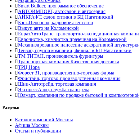
Magnum, автомойка
Smart Builder, программное обеспечение
АВТОИМПОРТ, автосалон и автосервис
АЙКРАФТ, салон оптики в БЦ Нагатинский
Бэст-Персонал, кадровое агентство
Выкуп авто на Коломенской
ЕвразАвтоТранс, транспортно-экспедиционная компани
Еврочистка, химчистка-прачечная на Коломенской
Механизированное нанесение декоративной штукатурки 
Тензор, группа компаний, филиал в БЦ Нагатинский
ТМ ТИТАН, производитель фурнитуры
Транспортная компания Качественная доставка
ТРЦ Нора
Форест 31, производственно-торговая фирма
Фристайл, торгово-производственная компания
Шин-Автотрейд, торговая компания
ЭкспрессАэро, служба трансфера
Юлмарт, компания по продаже бытовой и компьютерно
Разделы:
Каталог компаний Москвы
Афиша Москвы
Статьи и публикации