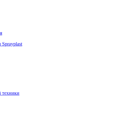
я
Sprayplast
й техники