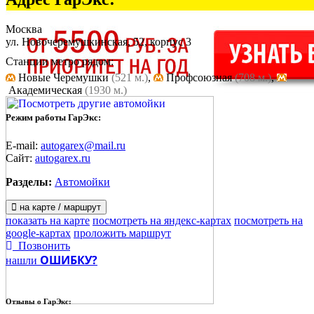
Москва
ул. Новочеремушкинская, 52, корпус 3
Станции метро рядом:
Новые Черемушки
(521 м.)
,
Профсоюзная
(708 м.)
,
Академическая
(1930 м.)
Режим работы ГарЭкс:
E-mail:
autogarex@mail.ru
Сайт:
autogarex.ru
Разделы:
Автомойки
на карте / маршрут
показать на карте
посмотреть на яндекс-картах
посмотреть на
google-картах
проложить маршрут
Позвонить
ОШИБКУ?
нашли
Отзывы о
ГарЭкс: