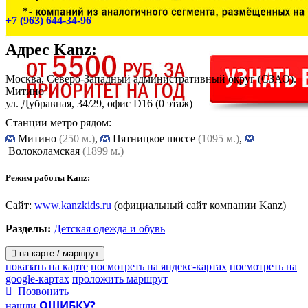
+7 (963) 644-34-96
Адрес
Kanz
:
Москва, Северо-Западный административный округ (СЗАО).
Митино
ул. Дубравная, 34/29
, офис D16 (0 этаж)
Станции метро рядом:
Митино
(250 м.)
,
Пятницкое шоссе
(1095 м.)
,
Волоколамская
(1899 м.)
Режим работы Kanz:
Сайт:
www.kanzkids.ru
(официальный сайт компании Kanz)
Разделы:
Детская одежда и обувь
на карте / маршрут
показать на карте
посмотреть на яндекс-картах
посмотреть на
google-картах
проложить маршрут
Позвонить
ОШИБКУ?
нашли