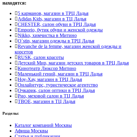
находятся:
5 карманов, магазин в ТРЦ Ладья
Adidas Kids, магазин в ТЦ Ладья
CHESTER, салон обуви в ТРЦ Ладья
Emporio, бутик обуви и женской одежды
Nikko, химчистка в Митино
O`stin, магазин одежды в ТРЦ Ладья
Revanche de la femme, магазин женской одежды и
корсетов
RUSK, салон красоты
Детский Мир, магазин детских товаров в ТРЦ Ладья
Кинотеатр Люксор Митино
Маленький гений, магазин в ТРЦ Ладья
Ноу-Хау, магазин в ТРЦ Ладья
Онлайнтурс, туристическое агентство
Очкарик, салон оптики в ТРЦ Ладья
Рио, меховой салон в ТЦ Ладья
ТВОЕ, магазин в ТЦ Ладья
Разделы:
Каталог компаний Москвы
Афиша Москвы
Статьи и публикации