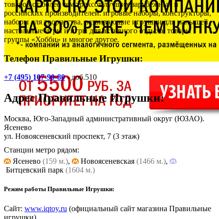
товаров от более чем трехсот лучших зарубежных и
российских производителей: игровые наборы, конструкторы,
наборы для творчества, развивающие игрушки для малышей,
настольные игры и игры для активного отдыха, товары
группы «Хобби» и многое другое.
Телефон Правильные Игрушки:
+7 (495) 107-90-80
- доб.510
Адрес
Правильные Игрушки
:
Москва, Юго-Западный административный округ (ЮЗАО).
Ясенево
ул. Новоясеневский проспект, 7
(3 этаж)
Станции метро рядом:
Ясенево
(159 м.)
,
Новоясеневская
(1466 м.)
,
Битцевский парк
(1604 м.)
Режим работы Правильные Игрушки:
Сайт:
www.iqtoy.ru
(официальный сайт магазина Правильные
игрушки)