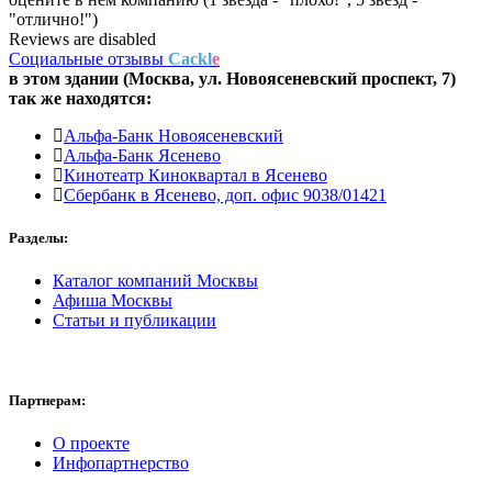
"отлично!")
Reviews are disabled
Социальные отзывы
Cackl
e
в этом здании (Москва,
ул. Новоясеневский проспект, 7
)
так же находятся:
Альфа-Банк Новоясеневский
Альфа-Банк Ясенево
Кинотеатр Киноквартал в Ясенево
Сбербанк в Ясенево, доп. офис 9038/01421
Разделы:
Каталог компаний Москвы
Афиша Москвы
Статьи и публикации
Партнерам:
О проекте
Инфопартнерство