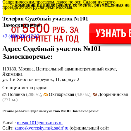
Садовническим проездом, далее по оси Садовнического
проезда до оси русла реки Москвы.
Телефон Судебный участок №101
Замоскворечье:
+7 (499) 238-17-27
Адрес
Судебный участок №101
Замоскворечье
:
119180, Москва, Центральный административный округ,
Якиманка
ул. 1-й Хвостов переулок, 11, корпус 2
Станции метро рядом:
Полянка
(288 м.)
,
Октябрьская
(430 м.)
,
Добрынинская
(771 м.)
Режим работы Судебный участок №101 Замоскворечье:
E-mail:
mirsud101@ums-mos.ru
Сайт:
zamoskvoretsky.msk.sudrf.ru
(официальный сайт