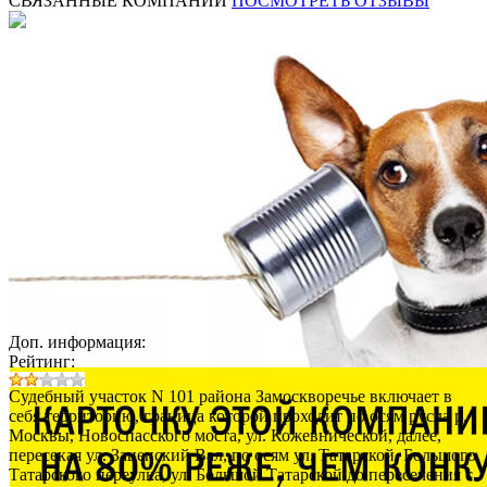
СВЯЗАННЫЕ КОМПАНИИ
ПОСМОТРЕТЬ ОТЗЫВЫ
Доп. информация:
Рейтинг:
Судебный участок N 101 района Замоскворечье включает в
себя территорию, граница которой проходит по осям русла р.
Москвы, Новоспасского моста, ул. Кожевнической, далее,
пересекая ул. Зацепский Вал, по осям ул. Татарской, Большого
Татарского переулка, ул. Большой Татарской до пересечения с