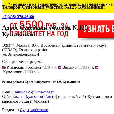
Телефон Судебный участок №125 Кузьминки:
+7 (495) 378-46-60
Адрес
Судебный участок №125
Кузьминки
:
109377, Москва, Юго-Восточный административный округ
(ЮВАО). Рязанский район
ул. Зеленодольская, 4
Станции метро рядом:
Рязанский проспект
(270 м.)
,
Выхино
(1783 м.)
,
Кузьминки
(1930 м.)
Режим работы Судебный участок №125 Кузьминки:
E-mail:
mirsud125@ums-mos.ru
Сайт:
kuzminsky.msk.sudrf.ru
(официальный сайт Кузьминского
районного суда г. Москвы)
Разделы:
Суды, арбитраж