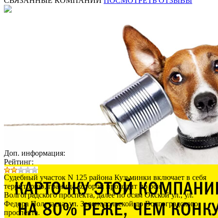
СВЯЗАННЫЕ КОМПАНИИ
ПОСМОТРЕТЬ ОТЗЫВЫ
Доп. информация:
Рейтинг:
Судебный участок N 125 района Кузьминки включает в себя
территорию, граница которой проходит по оси
Волгоградского проспекта, далее по осям Окской ул., ул.
Федора Полетаева, ул. Зеленодольской до Волгоградского
проспекта.