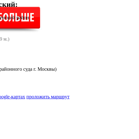
ский
:
ненский район
9 м.)
айонного суда г. Москвы)
oogle-картах
проложить маршрут