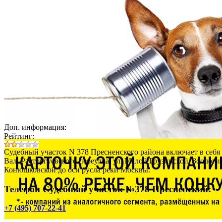
Доп. информация:
Рейтинг:
Судебный участок N 378 Пресненского района включает в себя 
Вал, Расторгуевского переулка, ул. Малой Грузинской, Зоологи
Конюшковской до оси русла реки Москвы.
Телефон Судебный участок №378 Пресненский:
+7 (495) 707-22-41