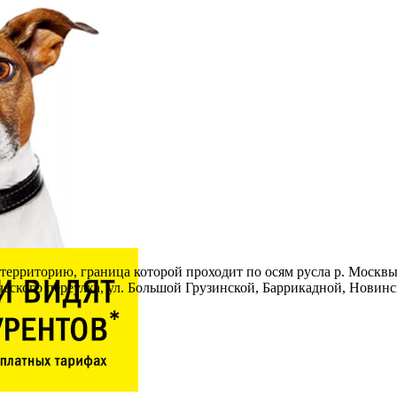
территорию, граница которой проходит по осям русла р. Москвы,
ческого переулка, ул. Большой Грузинской, Баррикадной, Новинс