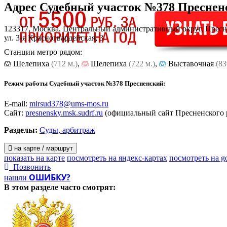
Адрес
Судебный участок №378 Преснен
123317, Москва, Центральный административный округ, Прес
ул. 3-я Красногвардейская, 3
Станции метро рядом:
Шелепиха
(712 м.)
,
Шелепиха
(722 м.)
,
Выставочная
(83
Режим работы Судебный участок №378 Пресненский:
E-mail:
mirsud378@ums-mos.ru
Сайт:
presnensky.msk.sudrf.ru
(официальный сайт Пресненского р
Разделы:
Суды, арбитраж
на карте / маршрут
показать на карте
посмотреть на яндекс-картах
посмотреть на g
Позвонить
ОШИБКУ?
нашли
В этом разделе
часто смотрят: