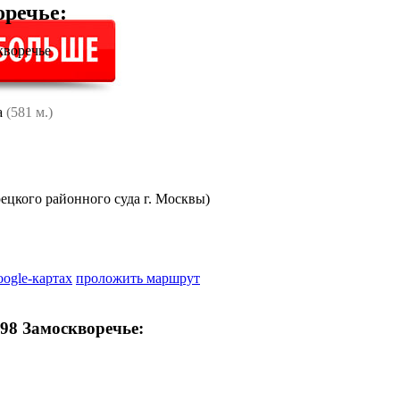
оречье
:
кворечье
а
(581 м.)
цкого районного суда г. Москвы)
oogle-картах
проложить маршрут
98 Замоскворечье: