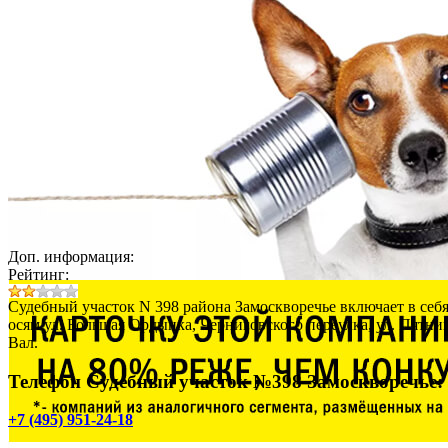
Доп. информация:
Рейтинг:
Судебный участок N 398 района Замоскворечье включает в себя
осям ул. Большая Ордынка, Черниговского переулка, ул. Пятни
Вал.
Телефон Судебный участок №398 Замоскворечье:
+7 (495) 951-24-18