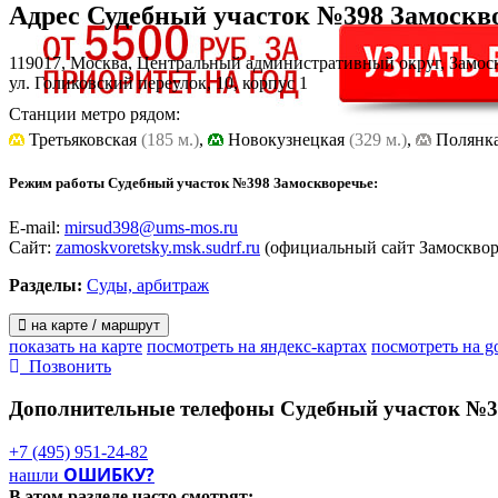
Адрес
Судебный участок №398 Замоскв
119017, Москва, Центральный административный округ, Замос
ул. Голиковский переулок, 10, корпус 1
Станции метро рядом:
Третьяковская
(185 м.)
,
Новокузнецкая
(329 м.)
,
Полянк
Режим работы Судебный участок №398 Замоскворечье:
E-mail:
mirsud398@ums-mos.ru
Сайт:
zamoskvoretsky.msk.sudrf.ru
(официальный сайт Замоскворе
Разделы:
Суды, арбитраж
на карте / маршрут
показать на карте
посмотреть на яндекс-картах
посмотреть на g
Позвонить
Дополнительные телефоны
Судебный участок №3
+7 (495) 951-24-82
ОШИБКУ?
нашли
В этом разделе
часто смотрят: