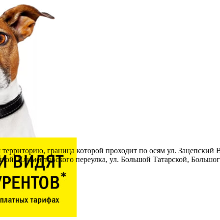
 территорию, граница которой проходит по осям ул. Зацепский 
цкой, Климентовского переулка, ул. Большой Татарской, Большог