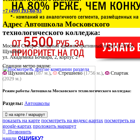
+7 (499) 193-60-93
Адрес
Автошкола Московского
технологического колледжа
:
Москва, Северо-Западный административный округ (СЗАО).
Щукино
ул. Академика Бочвара, 2, корпус 2
Станции метро рядом:
Щукинская
(187 м.)
,
Стрешнево
(1756 м.)
,
Спартак
(2029 м.)
Режим работы Автошкола Московского технологического колледжа:
Разделы:
Автошколы
на карте / маршрут
показать на карте
посмотреть на яндекс-картах
посмотреть на
google-картах
проложить маршрут
Позвонить
ОШИБКУ?
нашли