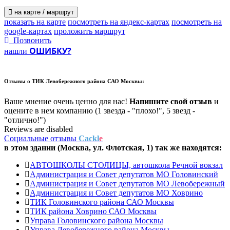
на карте / маршрут
показать на карте
посмотреть на яндекс-картах
посмотреть на
google-картах
проложить маршрут
Позвонить
ОШИБКУ?
нашли
Отзывы о
ТИК Левобережного района САО Москвы:
Ваше мнение очень ценно для нас!
Напишите свой отзыв
и
оцените в нем компанию (1 звезда - "плохо!", 5 звезд -
"отлично!")
Reviews are disabled
Социальные отзывы
Cackl
e
в этом здании (Москва,
ул. Флотская, 1
) так же находятся:
АВТОШКОЛЫ СТОЛИЦЫ, автошкола Речной вокзал
Администрация и Совет депутатов МО Головинский
Администрация и Совет депутатов МО Левобережный
Администрация и Совет депутатов МО Ховрино
ТИК Головинского района САО Москвы
ТИК района Ховрино САО Москвы
Управа Головинского района Москвы
Управа Левобережного района Москвы