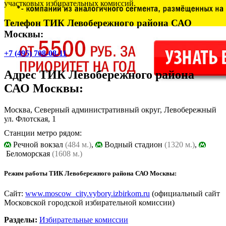
участковых избирательных комиссий.
Телефон ТИК Левобережного района САО
Москвы:
+7 (495) 708-08-11
Адрес
ТИК Левобережного района
САО Москвы
:
Москва, Северный административный округ, Левобережный
ул. Флотская, 1
Станции метро рядом:
Речной вокзал
(484 м.)
,
Водный стадион
(1320 м.)
,
Беломорская
(1608 м.)
Режим работы ТИК Левобережного района САО Москвы:
Сайт:
www.moscow_city.vybory.izbirkom.ru
(официальный сайт
Московской городской избирательной комиссии)
Разделы:
Избирательные комиссии