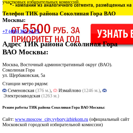
участковых избирательных комиссий.
Телефон ТИК района Соколиная Гора ВАО
Москвы:
+7 (495) 365-14-75
Адрес
ТИК района Соколиная Гора
ВАО Москвы
:
Москва, Восточный административный округ (ВАО).
Соколиная Гора
ул. Щербаковская, 5а
Станции метро рядом:
Cеменовская
(376 м.)
,
Измайлово
(1246 м.)
,
Электрозаводская
(1263 м.)
Режим работы ТИК района Соколиная Гора ВАО Москвы:
Сайт:
www.moscow_city.vybory.izbirkom.ru
(официальный сайт
Московской городской избирательной комиссии)