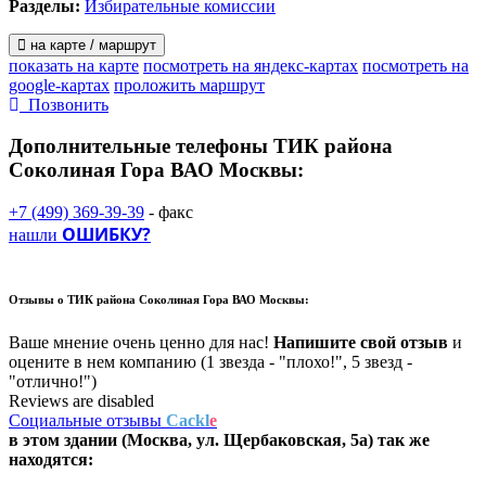
Разделы:
Избирательные комиссии
на карте / маршрут
показать на карте
посмотреть на яндекс-картах
посмотреть на
google-картах
проложить маршрут
Позвонить
Дополнительные телефоны
ТИК района
Соколиная Гора ВАО Москвы:
+7 (499) 369-39-39
- факс
ОШИБКУ?
нашли
Отзывы о
ТИК района Соколиная Гора ВАО Москвы:
Ваше мнение очень ценно для нас!
Напишите свой отзыв
и
оцените в нем компанию (1 звезда - "плохо!", 5 звезд -
"отлично!")
Reviews are disabled
Социальные отзывы
Cackl
e
в этом здании (Москва,
ул. Щербаковская, 5а
) так же
находятся: