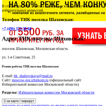
В структуру ТИК поселка Шаховская входят 15 участковых
избирательных комиссий.
Телефон ТИК поселка Шаховская:
+7 (496) 373-38-68
Адрес
ТИК поселка Шаховская
:
поселок Шаховская, Московская область
ул. 1-я Советская, 25
Режим работы ТИК поселка Шаховская:
E-mail:
tik_shahovskaya@mail.ru
Сайт:
moscow-reg.izbirkom.ru
(официальный сайт
Избирательной комиссии Московской области)
Разделы:
Избирательные комиссии Московской области
на карте / маршрут
показать на карте
посмотреть на яндекс-картах
посмотреть на