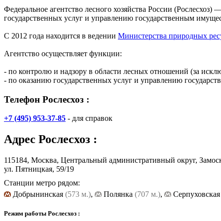
Федеральное агентство лесного хозяйства России (Рослесхоз)
государственных услуг и управлению государственным имущест
С 2012 года находится в ведении
Министерства природных рес
Агентство осуществляет функции:
- по контролю и надзору в области лесных отношений (за иск
- по оказанию государственных услуг и управлению государс
Телефон Рослесхоз :
+7 (495) 953-37-85
- для справок
Адрес
Рослесхоз
:
115184, Москва, Центральный административный округ, Замос
ул. Пятницкая, 59/19
Станции метро рядом:
Добрынинская
(573 м.)
,
Полянка
(707 м.)
,
Cерпуховска
Режим работы Рослесхоз :