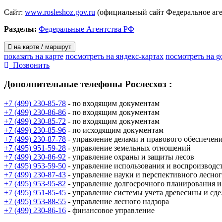
Сайт:
www.rosleshoz.gov.ru
(официальный сайт Федеральное аген
Разделы:
Федеральные Агентства РФ
на карте / маршрут
показать на карте
посмотреть на яндекс-картах
посмотреть на g
Позвонить
Дополнительные телефоны
Рослесхоз :
+7 (499) 230-85-78
- по входящим документам
+7 (499) 230-86-86
- по входящим документам
+7 (499) 230-85-72
- по входящим документам
+7 (499) 230-85-96
- по исходящим документам
+7 (499) 230-87-78
- управление делами и правового обеспечен
+7 (495) 951-59-28
- управление земельных отношений
+7 (499) 230-86-92
- управление охраны и защиты лесов
+7 (495) 953-59-50
- управление использования и воспроизводст
+7 (499) 230-87-43
- управление науки и перспективного лесног
+7 (495) 953-95-82
- управление долгосрочного планирования и
+7 (495) 951-85-45
- управление системы учета древесины и сде
+7 (495) 953-88-55
- управление лесного надзора
+7 (499) 230-86-16
- финансовое управление