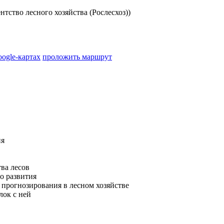
тство лесного хозяйства (Рослесхоз))
oogle-картах
проложить маршрут
ия
ва лесов
о развития
 прогнозирования в лесном хозяйстве
лок с ней