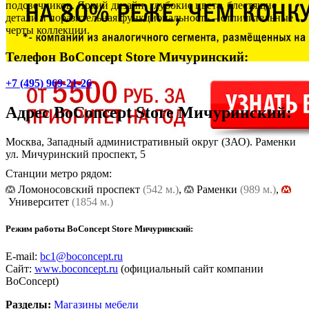
подсвечников. Яркий дизайн, глубокие цвета, блестящие
детали и поразительная функциональность – отличительные
черты коллекции.
Телефон BoConcept Store Мичуринский:
+7 (495) 969-21-26
Адрес
BoConcept Store Мичуринский
:
Москва, Западный административный округ (ЗАО). Раменки
ул. Мичуринский проспект, 5
Станции метро рядом:
Ломоносовский проспект
(542 м.)
,
Раменки
(989 м.)
,
Университет
(1854 м.)
Режим работы BoConcept Store Мичуринский:
E-mail:
bc1@boconcept.ru
Сайт:
www.boconcept.ru
(официальный сайт компании
BoСoncept)
Разделы:
Магазины мебели