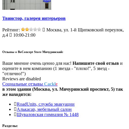
Твинстор, галерея интерьеров
Рейтинг:
Москва, ул. 1-й Щипковский переулок,
д.4
10:00-21:00
Отзывы о
BoConcept Store Мичуринский:
Ваше мнение очень ценно для нас!
Напишите свой отзыв
и
оцените в нем компанию (1 звезда - "плохо!", 5 звезд -
"отлично!")
Reviews are disabled
Социальные отзывы
Cackl
e
в этом здании (Москва,
ул. Мичуринский проспект, 5
) так
же находятся:
RoadUnits, служба эвакуации
Алькасар, мебельный салон
Шуваловская гимназия № 1448
Разделы: