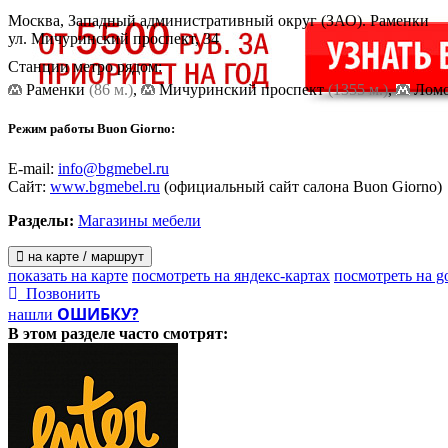
Москва, Западный административный округ (ЗАО). Раменки
ул. Мичуринский проспект, 34
Станции метро рядом:
Раменки
(86 м.)
,
Мичуринский проспект
(1355 м.)
,
Ломо
Режим работы Buon Giorno:
E-mail:
info@bgmebel.ru
Сайт:
www.bgmebel.ru
(официальный сайт салона Buon Giorno)
Разделы:
Магазины мебели
на карте / маршрут
показать на карте
посмотреть на яндекс-картах
посмотреть на g
Позвонить
ОШИБКУ?
нашли
В этом разделе
часто смотрят: