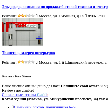
Эльдорадо, компания по продаже бытовой техники и элект
Рейтинг:
Москва, ул. Смольная, д.14
8:00-17:00
Твинстор, галерея интерьеров
Рейтинг:
Москва, ул. 1-й Щипковский переулок, д.
Отзывы о
Buon Giorno:
Ваше мнение очень ценно для нас!
Напишите свой отзыв
и оце
Reviews are disabled
Социальные отзывы
Cackl
e
в этом здании (Москва,
ул. Мичуринский проспект, 34
) так 
Семейный доктор, поликлиника № 9