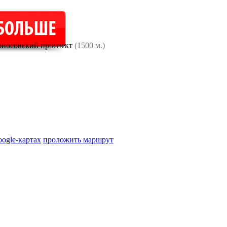
носовский проспект
(1500 м.)
oogle-картах
проложить маршрут