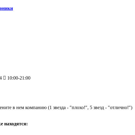
роники
4
10:00-21:00
ните в нем компанию (1 звезда - "плохо!", 5 звезд - "отлично!")
же находятся: