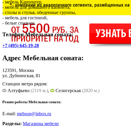
- мебель Карпентер,
- мебель для домашнего кабинета,
- столы и стулья, обеденные группы,
- мебель для гостиной,
- белые спальни.
Телефон Мебельная соната:
+7 (495) 645-19-28
Адрес
Мебельная соната
:
123591, Москва
ул. Дубнинская, 81
Станции метро рядом:
Алтуфьево
(2119 м.)
,
Селигерская
(2820 м.)
Режим работы Мебельная соната:
E-mail:
mebson@inbox.ru
Разделы:
Магазины мебели