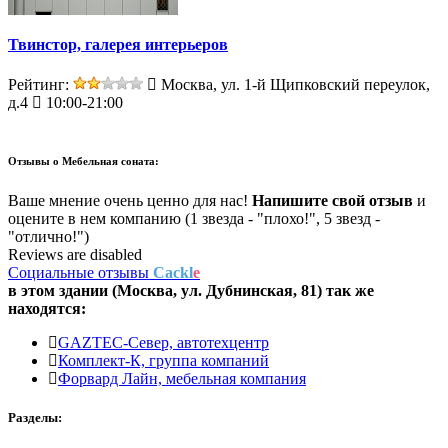
Твинстор, галерея интерьеров
Рейтинг:
Москва, ул. 1-й Щипковский переулок,
д.4
10:00-21:00
Отзывы о
Мебельная соната:
Ваше мнение очень ценно для нас!
Напишите свой отзыв
и
оцените в нем компанию (1 звезда - "плохо!", 5 звезд -
"отлично!")
Reviews are disabled
Социальные отзывы
Cackl
e
в этом здании (Москва,
ул. Дубнинская, 81
) так же
находятся:
GAZTEC-Север, автотехцентр
Комплект-К, группа компаний
Форвард Лайн, мебельная компания
Разделы: