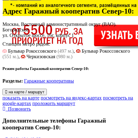
Адрес
Гаражный кооператив Север-10
:
Москва, Восточный административный округ (ВАО).
Богородское
ул. Открытое шоссе, 16г, корпус 1
Станции метро рядом:
Бульвар Рокоссовского
(497 м.)
,
Бульвар Рокоссовского
(551 м.)
,
Черкизовская
(980 м.)
Режим работы Гаражный кооператив Север-10:
Разделы:
Гаражные кооперативы
на карте / маршрут
показать на карте
посмотреть на яндекс-картах
посмотреть на
google-картах
проложить маршрут
Позвонить
Дополнительные телефоны
Гаражный
кооператив Север-10: