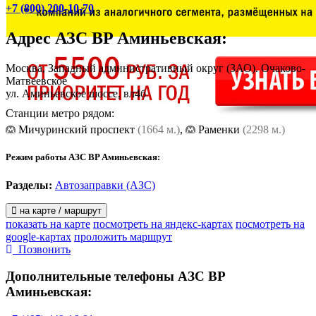
+7 (800) 200-10-70
Адрес
АЗС BP Аминьевская
:
Москва, Западный административный округ (ЗАО). Очаково-
Матвеевское
ул. Аминьевское шоссе, вл4б
Станции метро рядом:
Мичуринский проспект
(1664 м.)
,
Раменки
(2298 м.)
Режим работы АЗС BP Аминьевская:
Разделы:
Автозаправки (АЗС)
на карте / маршрут
показать на карте
посмотреть на яндекс-картах
посмотреть на
google-картах
проложить маршрут
Позвонить
Дополнительные телефоны
АЗС BP
Аминьевская: