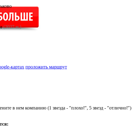
ьково
ки
(2037 м.)
oogle-картах
проложить маршрут
ните в нем компанию (1 звезда - "плохо!", 5 звезд - "отлично!")
тся: