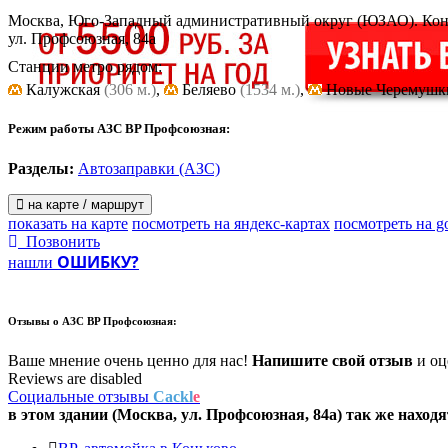
Москва, Юго-Западный административный округ (ЮЗАО). Кон
ул. Профсоюзная, 84а
Станции метро рядом:
Калужская
(306 м.)
,
Беляево
(1534 м.)
,
Новые Черемуш
Режим работы АЗС BP Профсоюзная:
Разделы:
Автозаправки (АЗС)
на карте / маршрут
показать на карте
посмотреть на яндекс-картах
посмотреть на g
Позвонить
ОШИБКУ?
нашли
Отзывы о
АЗС BP Профсоюзная:
Ваше мнение очень ценно для нас!
Напишите свой отзыв
и оце
Reviews are disabled
Социальные отзывы
Cackl
e
в этом здании (Москва,
ул. Профсоюзная, 84а
) так же находя