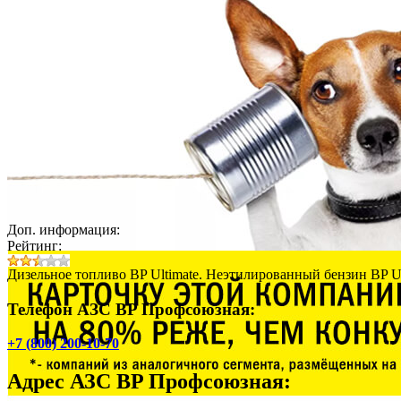
Доп. информация:
Рейтинг:
Дизельное топливо BP Ultimate. Неэтилированный бензин BP Ultim
Телефон АЗС BP Профсоюзная:
+7 (800) 200-10-70
Адрес
АЗС BP Профсоюзная
: