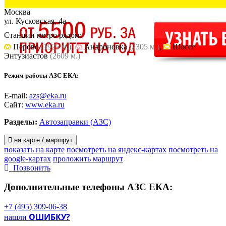
Москва
ул. Кусковская, 4а
Станции метро рядом:
Перово
(1925 м.)
,
Андроновка
(2305 м.)
,
Шоссе
Энтузиастов
(2609 м.)
Режим работы АЗС ЕКА:
E-mail:
azs@eka.ru
Сайт:
www.eka.ru
Разделы:
Автозаправки (АЗС)
на карте / маршрут
показать на карте
посмотреть на яндекс-картах
посмотреть на
google-картах
проложить маршрут
Позвонить
Дополнительные телефоны
АЗС ЕКА:
+7 (495) 309-06-38
ОШИБКУ?
нашли