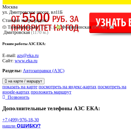
Москва
ул. Дмитровское шоссе, вл11Б
Станции метро рядом:
Тимирязевская
(151 м.)
,
Фонвизинская
(979 м.)
,
Дмитровская
(1170 м.)
Режим работы АЗС ЕКА:
E-mail:
azs@eka.ru
Сайт:
www.eka.ru
Разделы:
Автозаправки (АЗС)
на карте / маршрут
показать на карте
посмотреть на яндекс-картах
посмотреть на
google-картах
проложить маршрут
Позвонить
Дополнительные телефоны
АЗС ЕКА:
+7 (499) 976-18-30
ОШИБКУ?
нашли