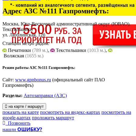
Адрес
АЗС №111 Газпромнефть
:
Москва, Юго-Восточный административный округ (ЮВАО).
Текстильщики
ул. Люблинская, 12б
Станции метро рядом:
Печатники
(789 м.)
,
Текстильшики
(1013 м.)
,
Волжская
(1655 м.)
Режим работы АЗС №111 Газпромнефть:
Сайт:
www.gpnbonus.ru
(официальный сайт ПАО
Газпромнефть)
Разделы:
Автозаправки (АЗС)
на карте / маршрут
показать на карте
посмотреть на яндекс-картах
посмотреть на
google-картах
проложить маршрут
Позвонить
ОШИБКУ?
нашли